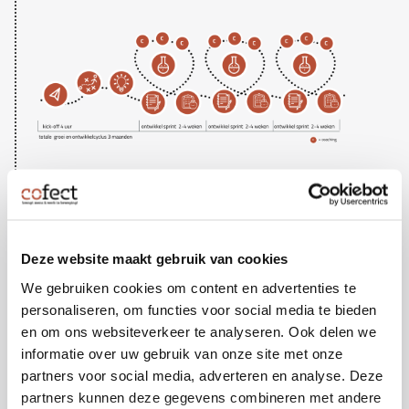
STAPPENPLAN EN CYCLUS
In de Leer en Groei cyclus doorloop je de volgende
stappen:
Deze website maakt gebruik van cookies
Kompas – Waar sta jij nu?
We gebruiken cookies om content en advertenties te
personaliseren, om functies voor social media te bieden
Richting – Verken je ambities
en om ons websiteverkeer te analyseren. Ook delen we
Uitdagingen – Welke uitdagingen ga je aan?
informatie over uw gebruik van onze site met onze
Actieplan – Maak het concreet
partners voor social media, adverteren en analyse. Deze
Actie nemen – Uitproberen en experimenteren
partners kunnen deze gegevens combineren met andere
Reflecteren – Leren, aanpassen en nieuwe