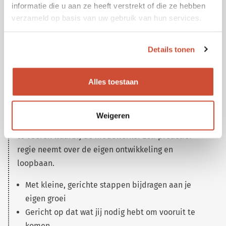
informatie die u aan ze heeft verstrekt of die ze hebben
sprint starten
verzameld op basis van uw gebruik van hun services.
RESULTAAT
Details tonen
Ieder mens is uniek. Maar dit betekent niet dat het
wiel iedere keer opnieuw uitgevonden moet
worden. Deze methode biedt houvast en structuur
Alles toestaan
om jezelf continu te ontwikkelen. Met steun van de
groep maar ieder met zijn eigen aandachtspunten.
Weigeren
Leren en ontwikkelen door kleine experimenten uit
te voeren waarbij de medewerker zelf proactief
regie neemt over de eigen ontwikkeling en
loopbaan.
Met kleine, gerichte stappen bijdragen aan je
eigen groei
Gericht op dat wat jij nodig hebt om vooruit te
komen